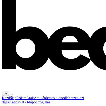
de
Kezdőlap
Rólam
Árak
Amit érdemes tudnod
Nemzetközi
díjak
Kapcsolat / Időpontfoglalás