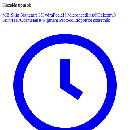
Kezelés típusok
MB Skin Signature®
HydraFacial®
Microneedling®
Calecim®
Skin/Hair
Cosmelan® Pigment Protocol
időpontot szeretnék